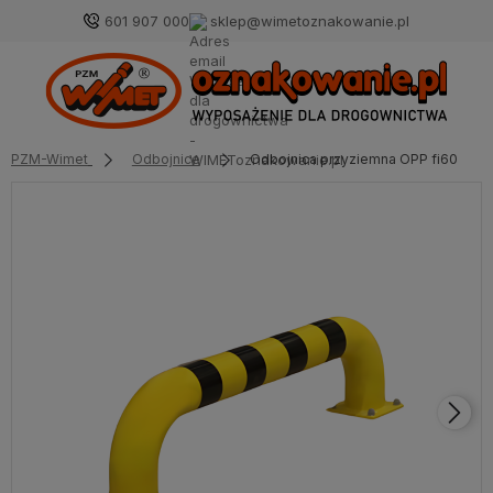
601 907 000
sklep@wimetoznakowanie.pl
PZM-Wimet
Odbojnice
Odbojnica przyziemna OPP fi60