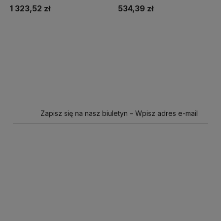
1 323,52 zł
534,39 zł
Do koszyka
Do koszyka
Zapisz się na nasz biuletyn – Wpisz adres e-mail
polityce prywatności