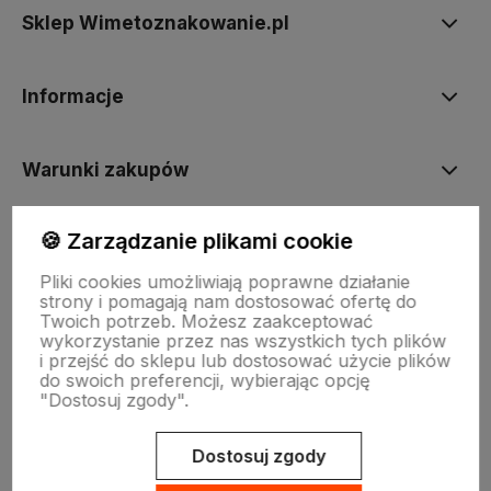
Sklep Wimetoznakowanie.pl
Informacje
Warunki zakupów
🍪 Zarządzanie plikami cookie
INNE
Pliki cookies umożliwiają poprawne działanie
strony i pomagają nam dostosować ofertę do
Twoich potrzeb. Możesz zaakceptować
wykorzystanie przez nas wszystkich tych plików
i przejść do sklepu lub dostosować użycie plików
do swoich preferencji, wybierając opcję
"Dostosuj zgody".
Sklep internetowy Shoper.pl
Szablon Shoper Modern 3.0™
od
GrowCommerce
Dostosuj zgody