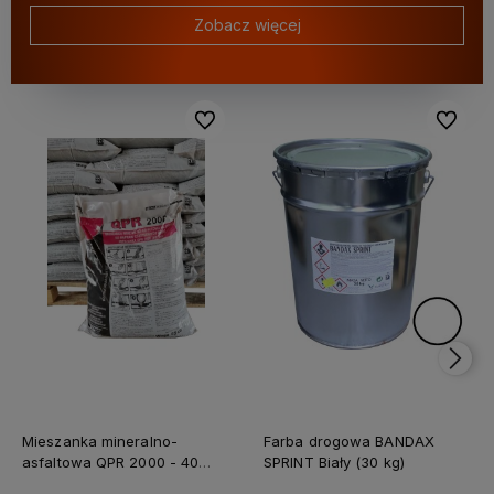
Zobacz więcej
Do ulubionych
Do ulubi
Mieszanka mineralno-
Farba drogowa BANDAX
asfaltowa QPR 2000 - 40
SPRINT Biały (30 kg)
worków (1 tona)