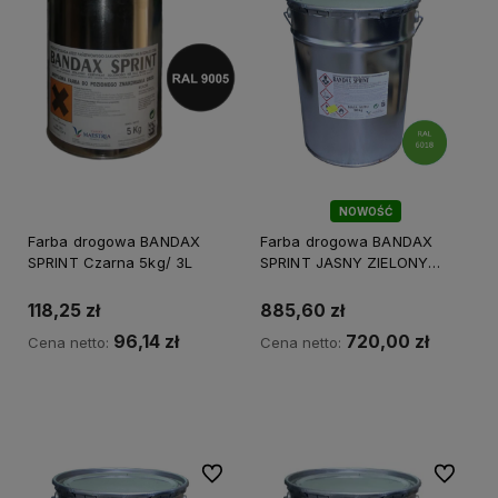
NOWOŚĆ
Farba drogowa BANDAX
Farba drogowa BANDAX
SPRINT Czarna 5kg/ 3L
SPRINT JASNY ZIELONY
(30kg) RAL 6018
118,25 zł
885,60 zł
96,14 zł
720,00 zł
Cena netto:
Cena netto:
Do koszyka
Do koszyka
Do ulubionych
Do ulubi