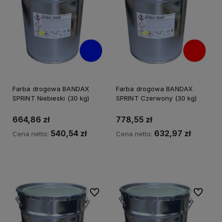
Farba drogowa BANDAX
Farba drogowa BANDAX
SPRINT Niebieski (30 kg)
SPRINT Czerwony (30 kg)
664,86 zł
778,55 zł
540,54 zł
632,97 zł
Cena netto:
Cena netto:
Do koszyka
Do koszyka
Do ulubionych
Do ulubi