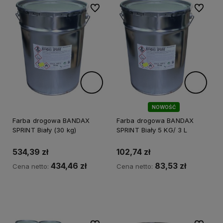
Do ulubionych
Do ulubi
NOWOŚĆ
Farba drogowa BANDAX
Farba drogowa BANDAX
SPRINT Biały (30 kg)
SPRINT Biały 5 KG/ 3 L
534,39 zł
102,74 zł
434,46 zł
83,53 zł
Cena netto:
Cena netto:
Do koszyka
Do koszyka