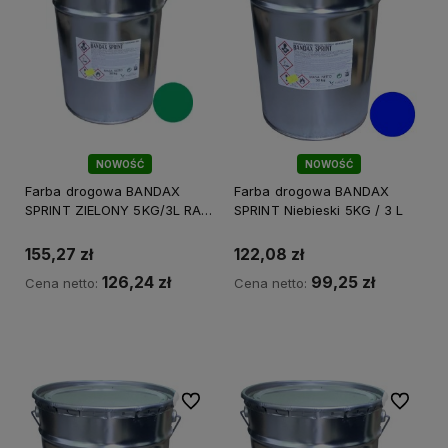
NOWOŚĆ
NOWOŚĆ
Farba drogowa BANDAX
Farba drogowa BANDAX
SPRINT ZIELONY 5KG/3L RAL
SPRINT Niebieski 5KG / 3 L
6024
155,27 zł
122,08 zł
126,24 zł
99,25 zł
Cena netto:
Cena netto:
Do koszyka
Do koszyka
Do ulubionych
Do ulubi