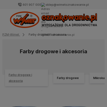
601 907 000
sklep@wimetoznakowanie.pl
PZM-Wimet
Farby drogowe i akcesoria
Farby drogowe i akcesoria
Farby drogowe i
Farby drogowe
Mikrokulk
akcesoria