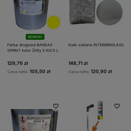
NOWOŚĆ
Farba drogowa BANDAX
Kulki szklane INTERMINGLASS
SPRINT kolor Żółty 5 KG/3 L
129,76 zł
148,71 zł
105,50 zł
120,90 zł
Cena netto:
Cena netto:
Do koszyka
Do koszyka
Do ulubionych
Do ulubi