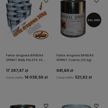
Do ulubionych
Do ulubi
Farba drogowa BANDAX
Farba drogowa BANDAX
SPRINT Biały PALETA 33
SPRINT Czarna (30 kg)
puszki / 990 kg
17 267,47 zł
641,84 zł
14 038,59 zł
521,82 zł
Cena netto:
Cena netto:
Do koszyka
Do koszyka
Do ulubionych
Do ulubi