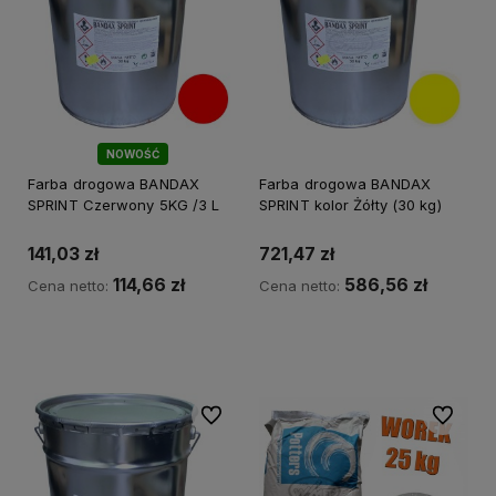
NOWOŚĆ
Farba drogowa BANDAX
Farba drogowa BANDAX
SPRINT Czerwony 5KG /3 L
SPRINT kolor Żółty (30 kg)
141,03 zł
721,47 zł
114,66 zł
586,56 zł
Cena netto:
Cena netto:
Do koszyka
Do koszyka
Do ulubionych
Do ulubi