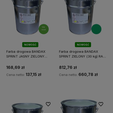
NOWOŚĆ
NOWOŚĆ
Farba drogowa BANDAX
Farba drogowa BANDAX
SPRINT JASNY ZIELONY
SPRINT ZIELONY (30 kg) RAL
5KG/3L RAL 6018
6024
168,69 zł
812,76 zł
137,15 zł
660,78 zł
Cena netto:
Cena netto:
Do koszyka
Do koszyka
Do ulubionych
Do ulubi