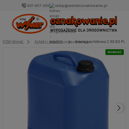
601 907 000
sklep@wimetoznakowanie.pl
PZM-Wimet
Asfalty i emulsje
Emulsja asfaltowa C 65 B3 PU/R
NOWOŚĆ