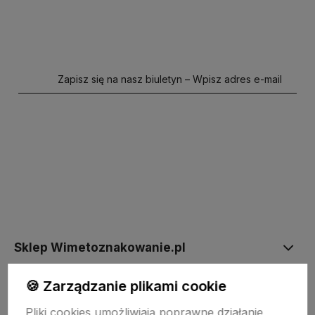
Zapisz się na nasz biuletyn – Wpisz adres e-mail
polityce prywatności
Sklep Wimetoznakowanie.pl
🍪 Zarządzanie plikami cookie
Informacje
Pliki cookies umożliwiają poprawne działanie