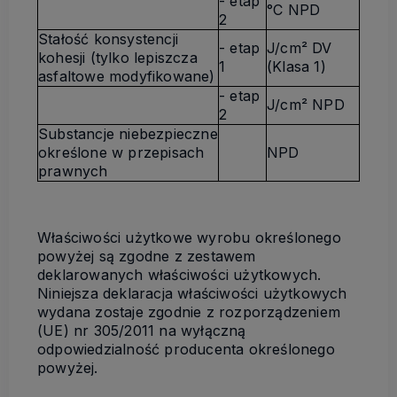
- etap
°C NPD
2
Stałość konsystencji
- etap
J/cm² DV
kohesji (tylko lepiszcza
1
(Klasa 1)
asfaltowe modyfikowane)
- etap
J/cm² NPD
2
Substancje niebezpieczne
określone w przepisach
NPD
prawnych
Właściwości użytkowe wyrobu określonego
powyżej są zgodne z zestawem
deklarowanych właściwości użytkowych.
Niniejsza deklaracja właściwości użytkowych
wydana zostaje zgodnie z rozporządzeniem
(UE) nr 305/2011 na wyłączną
odpowiedzialność producenta określonego
powyżej.