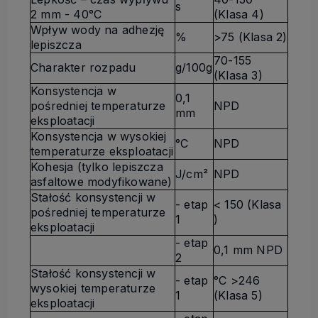
s
2 mm - 40°C
(Klasa 4)
Wpływ wody na adhezję
%
>75 (Klasa 2)
lepiszcza
70-155
Charakter rozpadu
g/100g
(Klasa 3)
Konsystencja w
0,1
pośredniej temperaturze
NPD
mm
eksploatacji
Konsystencja w wysokiej
°C
NPD
temperaturze eksploatacji
Kohesja (tylko lepiszcza
J/cm²
NPD
asfaltowe modyfikowane)
Stałość konsystencji w
- etap
< 150 (Klasa
pośredniej temperaturze
1
)
eksploatacji
- etap
0,1 mm NPD
2
Stałość konsystencji w
- etap
°C >246
wysokiej temperaturze
1
(Klasa 5)
eksploatacji