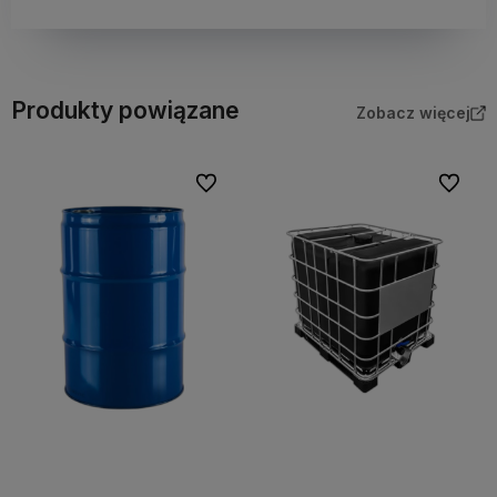
Produkty powiązane
Zobacz więcej
Do ulubionych
Do ulubi