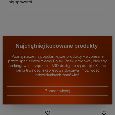
się sprawdził.
Najchętniej kupowane produkty
Poznaj nasze najpopularniejsze produkty – wybierane
przez specjalistów z całej Polski. Znaki drogowe, blokady
parkingowe i urządzenia BRD dostępne są od ręki. Klienci
cenią trwałość, ekspresową dostawę i możliwość
indywidualnych zamówień.
Zobacz więcej
Do ulubionych
Do ulubi