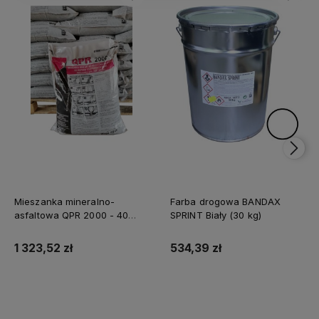
Mieszanka mineralno-
Farba drogowa BANDAX
asfaltowa QPR 2000 - 40
SPRINT Biały (30 kg)
worków (1 tona)
1 323,52 zł
534,39 zł
Do koszyka
Do koszyka