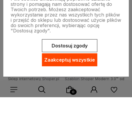
strony i pomagają nam dostosować ofertę do
Twoich potrzeb. Możesz zaakceptować
Warunki zakupów
wykorzystanie przez nas wszystkich tych plików
i przejść do sklepu lub dostosować użycie plików
do swoich preferencji, wybierając opcję
"Dostosuj zgody".
INNE
Dostosuj zgody
Zaakceptuj wszystkie
Sklep internetowy Shoper.pl
Szablon Shoper Modern 3.0™
od
GrowCommerce
Wybierz coś dla siebie z naszej aktualnej oferty lub zaloguj
się, aby przywrócić dodane produkty do listy z poprzedniej
sesji.