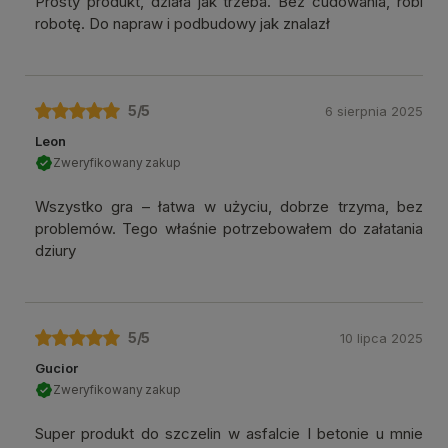
Prosty produkt, działa jak trzeba. Bez cudowania, robi
robotę. Do napraw i podbudowy jak znalazł
5
/5
6 sierpnia 2025
Leon
Zweryfikowany zakup
Wszystko gra – łatwa w użyciu, dobrze trzyma, bez
problemów. Tego właśnie potrzebowałem do załatania
dziury
5
/5
10 lipca 2025
Gucior
Zweryfikowany zakup
Super produkt do szczelin w asfalcie I betonie u mnie