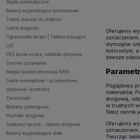
Słupki automatyczne
Do kosz
Bariery wygradzające tymczasowe
Taśmy stalowe do znaków
Lustra drogowe
Oferujemy w
Ograniczniki skrajni | Tablice kierujące
oznaczeniem
wymogów unijn
U21
kolorystyki, 
PEO kocie oczka, odblaski drogowe
zawsze odpow
Zimowe utrzymanie
Parametry
Miejski System Informacji (MSI)
Lustra wewnętrzne - przemysłowe,
Poglądowo prz
sklepowe i kontrolne
materiałów. P
Termoznaki
drogowej, odp
w trudnych 
Blokady parkingowe
Nasz cennik j
Pachołki drogowe
Oferujemy wyk
Szlabany ręczne - zapory drogowe
oznaczeniem.
Bariery wygradzające stałe
Tworząc tabli