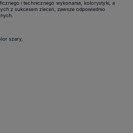
ficznego i technicznego wykonania, kolorystyki, a
anych z sukcesem zleceń, zawsze odpowiednio
jnych.
lor szary,
w
enia na