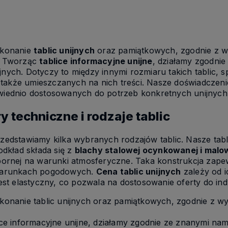
yka
Do koszyka
Do koszyka
ykonanie
tablic unijnych
oraz pamiątkowych, zgodnie z wy
. Tworząc
tablice informacyjne unijne
, działamy zgodnie
ych. Dotyczy to między innymi rozmiaru takich tablic, s
a także umieszczanych na nich treści. Nasze doświadczen
iednio dostosowanych do potrzeb konkretnych unijnyc
 techniczne i rodzaje tablic
edstawiamy kilka wybranych rodzajów tablic. Nasze tabli
odkład składa się z
blachy stalowej ocynkowanej i malo
ornej na warunki atmosferyczne. Taka konstrukcja zapew
warunkach pogodowych.
Cena tablic unijnych
zależy od i
est elastyczny, co pozwala na dostosowanie oferty do in
onanie tablic unijnych oraz pamiątkowych, zgodnie z wy
ce informacyjne unijne, działamy zgodnie ze znanymi na