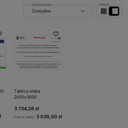
Układ
 ulubionych
Do ulubionych
00
Tablica unijna
2000x3000
3 734,28 zł
ł
3 036,00 zł
Cena netto: