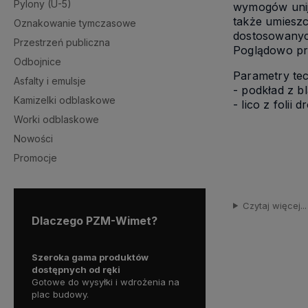
Pylony (U-5)
wymogów unijn
także umiesz
Oznakowanie tymczasowe
dostosowanyc
Przestrzeń publiczna
Poglądowo pr
Odbojnice
Parametry te
Asfalty i emulsje
- podkład z b
Kamizelki odblaskowe
- lico z foli
Worki odblaskowe
Nowości
Promocje
Czytaj więcej...
Dlaczego PZM-Wimet?
 markę
Szeroka gama produktów
Pewność przy każdej reali
e w
dostępnych od ręki
Sprawdzone materiały, zgo
Gotowe do wysyłki i wdrożenia na
dokumentacją i oczekiwani
plac budowy.
inwestora.