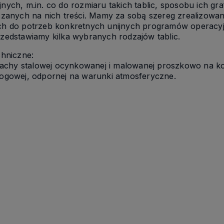
ych, m.in. co do rozmiaru takich tablic, sposobu ich gra
czanych na nich treści. Mamy za sobą szereg zrealizow
h do potrzeb konkretnych unijnych programów operacy
zedstawiamy kilka wybranych rodzajów tablic.
chniczne:
lachy stalowej ocynkowanej i malowanej proszkowo na ko
i drogowej, odpornej na warunki atmosferyczne.
zacji
Od 1976 budujemy solidną markę
Szeroka gama produktó
dne z
Dziś obsługujemy inwestycje w
dostępnych od ręki
ami
całej Polsce.
Gotowe do wysyłki i wdroż
plac budowy.