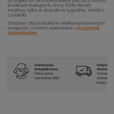
do piątku od skompletowania paczki,a dowóz
środkami transportu firmy PZM Wimet
możliwy tylko w dwa dni w tygodniu, wtorki i
czwartki.
Dostawy dla produktów wielkowymiarowych
mogą być również planowane i
wyceniane
indywidualnie
Inwestycja
Indywidu
kompleksowa
dostawa
Pełna gama
Transport
elementów BRD
elementów
miejsce