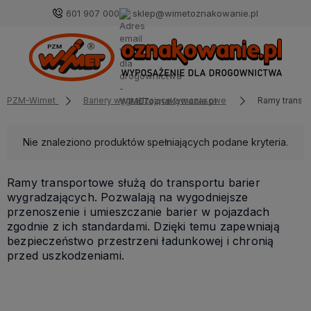
601 907 000
sklep@wimetoznakowanie.pl
PZM-Wimet
Bariery wygradzające tymczasowe
Ramy transpo
Nie znaleziono produktów spełniających podane kryteria.
Ramy transportowe służą do transportu barier
wygradzających. Pozwalają na wygodniejsze
przenoszenie i umieszczanie barier w pojazdach
zgodnie z ich standardami. Dzięki temu zapewniają
bezpieczeństwo przestrzeni ładunkowej i chronią
przed uszkodzeniami.