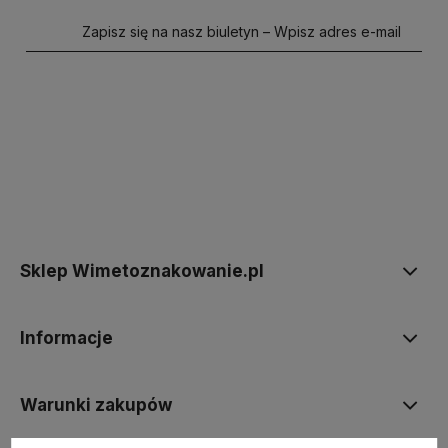
Zapisz się na nasz biuletyn – Wpisz adres e-mail
polityce prywatności
Sklep Wimetoznakowanie.pl
Informacje
Warunki zakupów