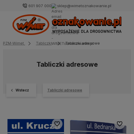
601 907 000
sklep@wimetoznakowanie.pl
PZM-Wimet
Tabliczki
Tabliczki adresowe
Tabliczki adresowe
Wstecz
Tabliczki adresowe
Do ulubionych
Do ulubi