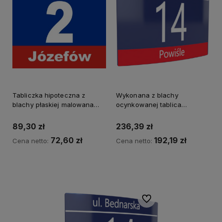
Tabliczka hipoteczna z
Wykonana z blachy
blachy płaskiej malowana
ocynkowanej tablica
proszkowo
adresowa wypukła
warszawska
89,30 zł
236,39 zł
72,60 zł
192,19 zł
Cena netto:
Cena netto:
Do koszyka
Powiadom o dostępności
Do ulubionych