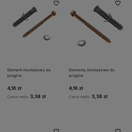
Do ulubionych
Do ulubi
Element montażowy do
Elementy montażowe do
progów
progów
4,16 zł
4,16 zł
3,38 zł
3,38 zł
Cena netto:
Cena netto:
Do koszyka
Do koszyka
Do ulubionych
Do ulubi