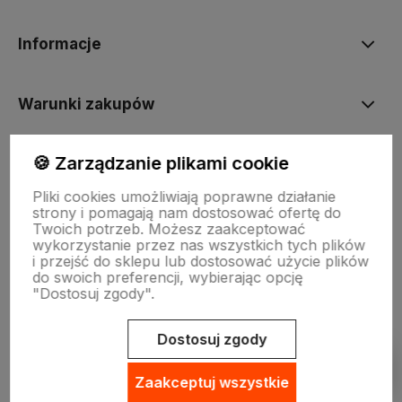
Informacje
Warunki zakupów
🍪 Zarządzanie plikami cookie
INNE
Pliki cookies umożliwiają poprawne działanie
strony i pomagają nam dostosować ofertę do
Twoich potrzeb. Możesz zaakceptować
wykorzystanie przez nas wszystkich tych plików
i przejść do sklepu lub dostosować użycie plików
do swoich preferencji, wybierając opcję
"Dostosuj zgody".
Sklep internetowy Shoper.pl
Szablon Shoper Modern 3.0™
od
GrowCommerce
Dostosuj zgody
Pokaż filtry
Zaakceptuj wszystkie