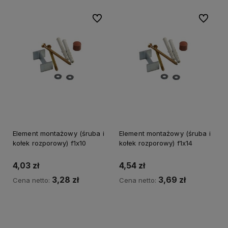
Do ulubionych
Do ulubi
Element montażowy (śruba i
Element montażowy (śruba i
kołek rozporowy) f1x10
kołek rozporowy) f1x14
4,03 zł
4,54 zł
3,28 zł
3,69 zł
Cena netto:
Cena netto:
Do koszyka
Do koszyka