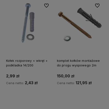
Do ulubionych
Do ulubi
Kołek rozporowy + wkręt +
komplet kołków montażowe
podkładka 14/200
do progu wyspowego 2m
2,99 zł
150,00 zł
2,43 zł
121,95 zł
Cena netto:
Cena netto:
Do koszyka
Do koszyka