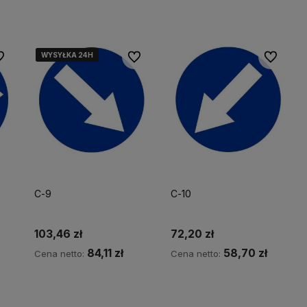
Do koszyka
Do koszyka
WYSYŁKA 24H
WYSYŁKA 24H
WYSYŁKA 24H
WYSYŁKA 24H
WYSYŁKA 24H
 ulubionych
Do ulubionych
Do ulubio
C-9
C-10
103,46 zł
72,20 zł
84,11 zł
58,70 zł
Cena netto:
Cena netto:
Do koszyka
Do koszyka