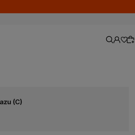
Wybierz coś dla siebie z naszej aktualnej
oferty lub zaloguj się, aby przywrócić dodane
produkty do listy z poprzedniej sesji.
azu (C)