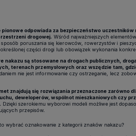
pionowe odpowiada za bezpieczeństwo uczestników ru
przestrzeni drogowej.
Wśród najważniejszych elementów t
posób poruszania się kierowców, rowerzystów i pieszyc
 określonej części drogi lub obowiązek wykonania konk
e nakazu są stosowane na drogach publicznych, drog
ch, terenach przemysłowych oraz wszędzie tam, gdzi
daniem nie jest informowanie czy ostrzeganie, lecz zobo
met znajdują się rozwiązania przeznaczone zarówno dl
ruchu, deweloperów, wspólnot mieszkaniowych czy prz
. Dzięki szerokiemu wyborowi modeli możliwe jest dopa
ujących przepisów.
to wybrać oznakowanie z kategorii znaków nakazu?