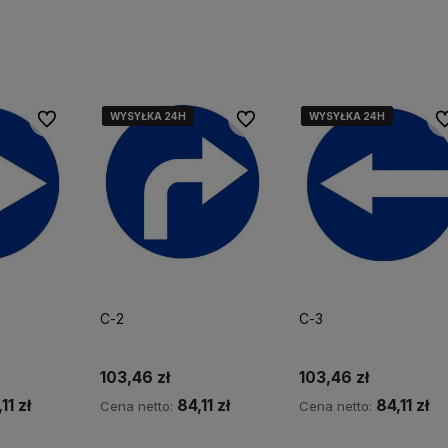
WYSYŁKA 24H
WYSYŁKA 24H
WYSYŁKA 24H
WYSYŁKA 24H
WYSYŁKA 24H
WYSYŁKA 24H
WYSYŁKA 24H
WYSYŁKA 24H
WYSYŁKA 24H
WYSYŁKA 24H
Do ulubionych
Do ulubionych
Do
C-2
C-3
103,46 zł
103,46 zł
11 zł
84,11 zł
84,11 zł
Cena netto:
Cena netto: