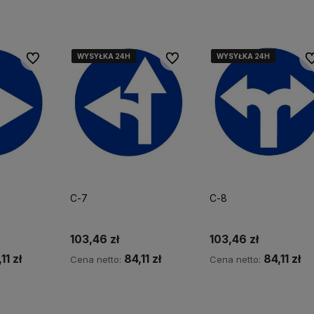
yka
Do koszyka
Do koszyka
WYSYŁKA 24H
WYSYŁKA 24H
WYSYŁKA 24H
WYSYŁKA 24H
WYSYŁKA 24H
WYSYŁKA 24H
WYSYŁKA 24H
WYSYŁKA 24H
WYSYŁKA 24H
WYSYŁKA 24H
Do ulubionych
Do ulubionych
Do
C-7
C-8
103,46 zł
103,46 zł
11 zł
84,11 zł
84,11 zł
Cena netto:
Cena netto:
yka
Do koszyka
Do koszyka