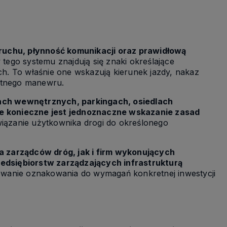
chu, płynność komunikacji oraz prawidłową
ego systemu znajdują się znaki określające
h. To właśnie one wskazują kierunek jazdy, nakaz
retnego manewru.
ach wewnętrznych, parkingach, osiedlach
e konieczne jest jednoznaczne wskazanie zasad
wiązanie użytkownika drogi do określonego
a zarządców dróg, jak i firm wykonujących
edsiębiorstw zarządzających infrastrukturą
sowanie oznakowania do wymagań konkretnej inwestycji