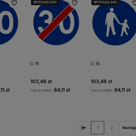
WYSYŁKA 24H
WYSYŁKA 24H
Do ulubionych
Do ulubionych
Do
C-15
C-16
103,46 zł
103,46 zł
11 zł
84,11 zł
84,11 zł
Cena netto:
Cena netto:
yka
Do koszyka
Do koszyka
1
2