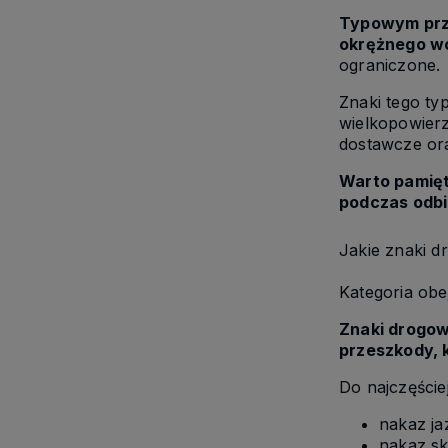
Typowym przy
okrężnego w
ograniczone.
Znaki tego ty
wielkopowier
dostawcze ora
Warto pamięt
podczas odbi
Jakie znaki 
Kategoria ob
Znaki drogow
przeszkody, 
Do najczęście
nakaz ja
nakaz sk