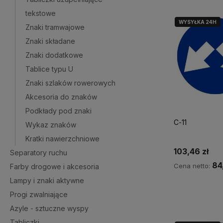
C-13 Droga dla rowerów
tekstowe
C-13-16 Droga dla pieszych i
WYSYŁKA 24H
Znaki tramwajowe
rowerów
Znaki składane
C-13a Koniec drogi dla
rowerów
Znaki dodatkowe
C-14 Prędkość minimalna
Tablice typu U
C-15 Koniec minimalnej
Znaki szlaków rowerowych
prędkości
Akcesoria do znaków
C-16 Droga dla pieszych
Podkłady pod znaki
C-16-13 Droga dla pieszych i
C-11
Wykaz znaków
rowerów
Kratki nawierzchniowe
C-16a Koniec drogi dla
103,46 zł
pieszych
Separatory ruchu
C-17 Nakazany kierunek jazdy
84,
Cena netto:
Farby drogowe i akcesoria
dla pojazdów z materiałami
Lampy i znaki aktywne
niebezpiecznymi
Do kosz
Progi zwalniające
C-18 Nakaz używania
Azyle - sztuczne wyspy
łańcuchów przeciwpoślizgowych
Tabliczki