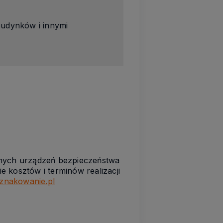
budynków i innymi
nych urz
ądzeń bezpi
eczeństwa
 kosztów i terminów realizacji
znakowanie.pl