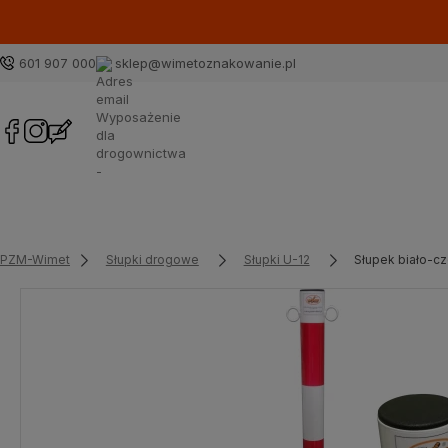
601 907 000
sklep@wimetoznakowanie.pl
PZM-Wimet
Słupki drogowe
Słupki U-12
Słupek biało-c