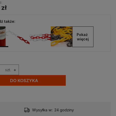
o:
 zł
ź także:
Pokaż 
więcej
szt.
+
DO KOSZYKA
Wysyłka w:
24 godziny