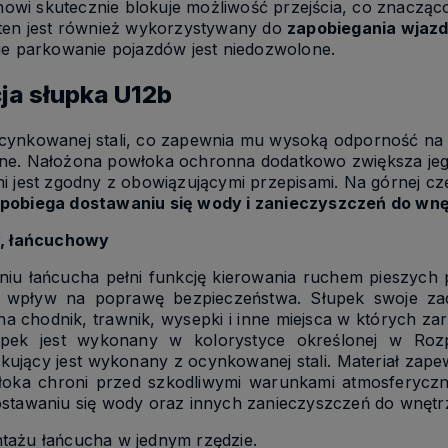
wi skutecznie blokuje możliwość przejścia, co znaczą
 ten jest również wykorzystywany do
zapobiegania wjazd
ie parkowanie pojazdów jest niedozwolone.
cja słupka U12b
ocynkowanej stali, co zapewnia mu wysoką odporność na
ne. Nałożona powłoka ochronna dodatkowo zwiększa jeg
 jest zgodny z obowiązującymi przepisami. Na górnej częś
pobiega dostawaniu się wody i zanieczyszczeń do wn
y, łańcuchowy
iu łańcucha pełni funkcję kierowania ruchem pieszych
y wpływ na poprawę bezpieczeństwa. Słupek swoje za
a chodnik, trawnik, wysepki i inne miejsca w których za
pek jest wykonany w kolorystyce określonej w Rozpo
kujący jest wykonany z ocynkowanej stali. Materiał zap
oka chroni przed szkodliwymi warunkami atmosferycz
ostawaniu się wody oraz innych zanieczyszczeń do wnętrz
tażu łańcucha w jednym rzędzie.