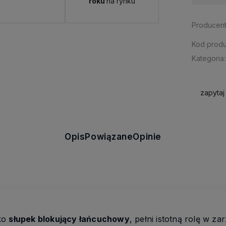
roku
na rynku
Producent
Kod produ
Kategoria:
zapytaj
Opis
Powiązane
Opinie
ako
słupek blokujący łańcuchowy
, pełni istotną rolę w z