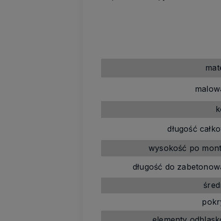
mate
malowa
k
długość całko
wysokość po mont
długość do zabetonowa
śred
pokr
elementy odblask