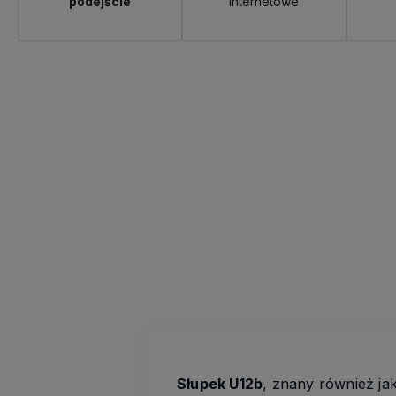
podejście
internetowe
Słupek U12b
, znany również j