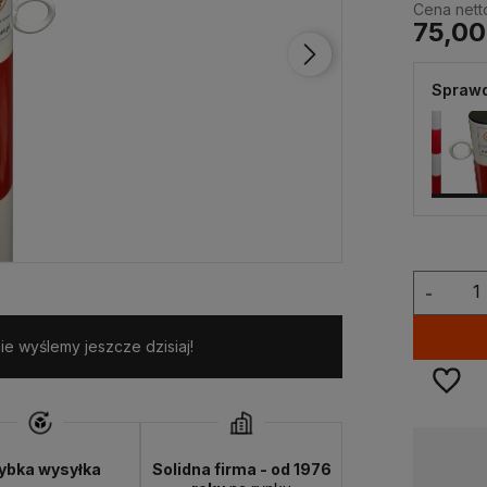
Cena nett
75,00
Sprawd
-
e wyślemy jeszcze dzisiaj!
Dostępność:
duża ilość
ybka wysyłka
Solidna firma - od 1976