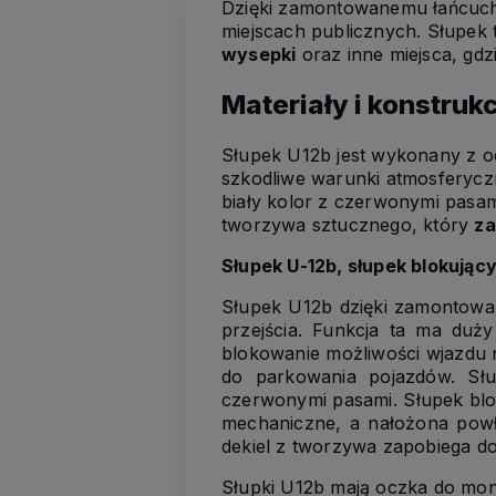
Dzięki zamontowanemu łańcucho
miejscach publicznych. Słupek
wysepki
oraz inne miejsca, gdz
Materiały i konstruk
Słupek U12b jest wykonany z 
szkodliwe warunki atmosferycz
biały kolor z czerwonymi pasami
tworzywa sztucznego, który
za
Słupek U-12b, słupek blokując
Słupek U12b dzięki zamontowan
przejścia. Funkcja ta ma duż
blokowanie możliwości wjazdu n
do parkowania pojazdów. Słu
czerwonymi pasami. Słupek blo
mechaniczne, a nałożona powł
dekiel z tworzywa zapobiega d
Słupki U12b mają oczka do mon