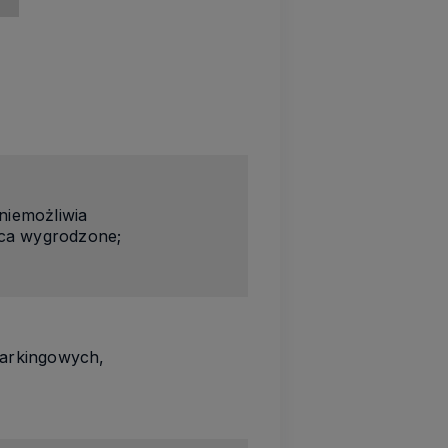
niemożliwia
sca wygrodzone;
parkingowych,