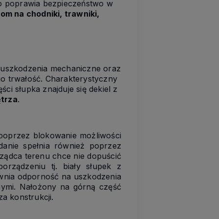
co poprawia bezpieczeństwo w
om na chodniki, trawniki,
 uszkodzenia mechaniczne oraz
o trwałość. Charakterystyczny
ci słupka znajduje się dekiel z
ętrza
.
 poprzez blokowanie możliwości
danie spełnia również poprzez
rządca terenu chce nie dopuścić
rządzeniu tj. biały słupek z
ewnia odporność na uszkodzenia
nymi. Nałożony na górną część
a konstrukcji.