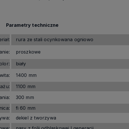
Parametry techniczne
riał:
rura ze stali ocynkowana ogniowo
nie:
proszkowe
olor:
biały
wita:
1400 mm
ażu:
1100 mm
nia:
300 mm
nica:
fi 60 mm
ywa:
dekiel z tworzywa
owe:
pasy z folii odblaskowej I generacji