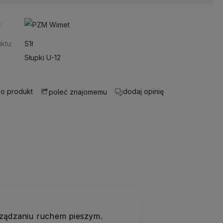
:
ktu:
S1ł
Słupki U-12
 o produkt
dodaj opinię
poleć znajomemu
arządzaniu ruchem pieszym.