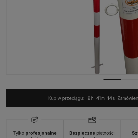
Kup w przeciągu:
9
41
13
Zamówieni
Wysyłka w:
24 godziny
Tylko
profesjonalne
Bezpieczne
płatności
Sz