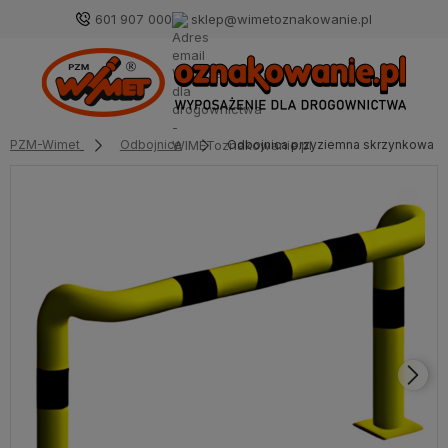
601 907 000
sklep@wimetoznakowanie.pl
PZM-Wimet
Odbojnice
Odbojnica przyziemna skrzynkowa 