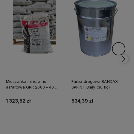
Mieszanka mineralno-
Farba drogowa BANDAX
asfaltowa QPR 2000 - 40
SPRINT Biały (30 kg)
worków (1 tona)
1 323,52 zł
534,39 zł
Do koszyka
Do koszyka