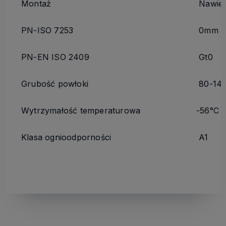
Montaż
Nawier
PN-ISO 7253
0mm p
PN-EN ISO 2409
Gt0
Grubość powłoki
80-14
Wytrzymałość temperaturowa
-56°C -
Klasa ognioodporności
A1