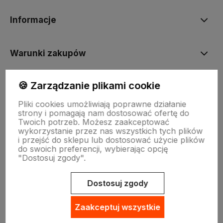
Informacje
Warunki zakupów
🍪 Zarządzanie plikami cookie
INNE
Pliki cookies umożliwiają poprawne działanie
strony i pomagają nam dostosować ofertę do
Twoich potrzeb. Możesz zaakceptować
wykorzystanie przez nas wszystkich tych plików
i przejść do sklepu lub dostosować użycie plików
do swoich preferencji, wybierając opcję
"Dostosuj zgody".
Sklep internetowy Shoper.pl
Szablon Shoper Modern 3.0™
od
GrowCommerce
Dostosuj zgody
Zaakceptuj wszystkie