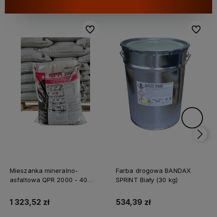
Do ulubionych
Do ulubi
Mieszanka mineralno-
Farba drogowa BANDAX
asfaltowa QPR 2000 - 40
SPRINT Biały (30 kg)
worków (1 tona)
1 323,52 zł
534,39 zł