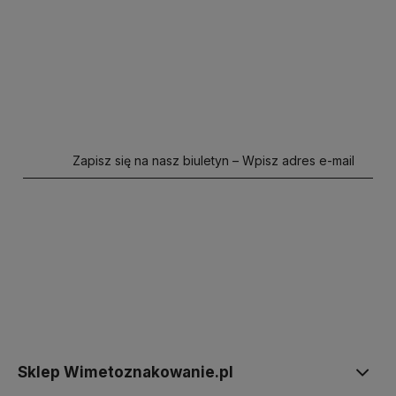
Do koszyka
Do koszyka
Zapisz się na nasz biuletyn – Wpisz adres e-mail
polityce prywatności
Sklep Wimetoznakowanie.pl