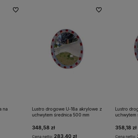
Do ulubionych
Do ulubionych
a na
Lustro drogowe U-18a akrylowe z
Lustro dro
uchwytem średnica 500 mm
uchwytem 
348,58 zł
358,18 zł
283,40 zł
Cena netto:
Cena netto: