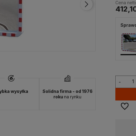
Cena nett
412,10
Sprawd
-
ybka wysyłka
Solidna firma - od 1976
roku
na rynku
Dostępność:
duża ilość