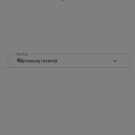
Do koszyka
Sortuj
wg