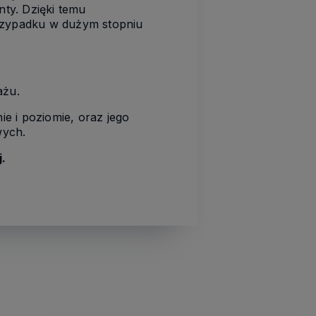
nty. Dzięki temu
przypadku w dużym stopniu
tażu.
e i poziomie, oraz jego
wych.
.