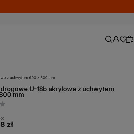
lowe z uchwytem 600 x 800 mm
Wybierz coś dla siebie z naszej aktualnej
 drogowe U-18b akrylowe z uchwytem
oferty lub zaloguj się, aby przywrócić dodane
 800 mm
produkty do listy z poprzedniej sesji.
o:
8 zł