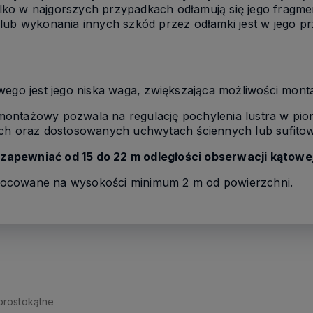
tylko w najgorszych przypadkach odłamują się jego fragme
 lub wykonania innych szkód przez odłamki jest w jego 
wego jest jego niska waga, zwiększająca możliwości mon
ntażowy pozwala na regulację pochylenia lustra w pioni
ych oraz dostosowanych uchwytach ściennych lub sufito
apewniać od 15 do 22 m odległości obserwacji kątowej
ocowane na wysokości minimum 2 m od powierzchni.
prostokątne