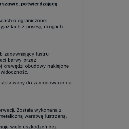
rszawie, potwierdzającą
cach o ograniczonej
wyjazdach z posesji, drogach
b zapewniający lustru
raci barwy przez
iej krawędzi obudowy naklejone
ą widoczność.
zystosowany do zamocowania na
erwacji. Została wykonana z
metaliczną warstwą lustrzaną.
ymuje wiele uszkodzeń bez