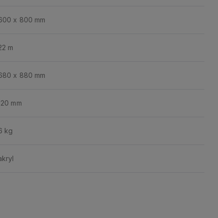
600 x 800 mm
22 m
680 x 880 mm
120 mm
6 kg
akryl