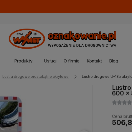
Produkty
Usługi
O firmie
Kontakt
Blog
Lustra drogowe prostokątne akrylowe
Lustro drogowe U-18b akry
Lustro
600 x
Cena brutt
506,8