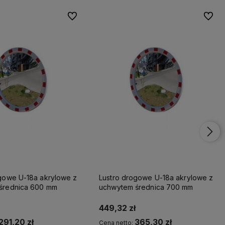
Do ulubionych
Do ulu
gowe U-18a akrylowe z
Lustro drogowe U-18a akrylowe z
średnica 600 mm
uchwytem średnica 700 mm
449,32 zł
291,20 zł
365,30 zł
Cena netto: