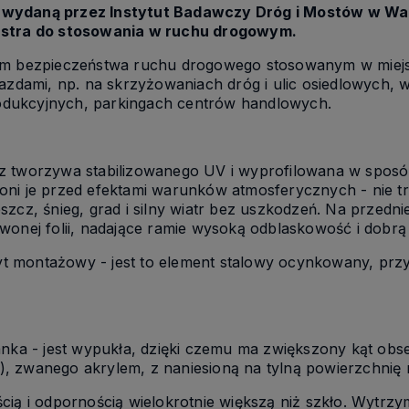
 wydaną przez Instytut Badawczy Dróg i Mostów w Wa
ustra do stosowania w ruchu drogowym.
iem bezpieczeństwa ruchu drogowego stosowanym w miejs
jazdami, np. na skrzyżowaniach dróg i ulic osiedlowych, 
dukcyjnych, parkingach centrów handlowych.
z tworzywa stabilizowanego UV i wyprofilowana w sposó
oni je przed efektami warunków atmosferycznych - nie t
szcz, śnieg, grad i silny wiatr bez uszkodzeń. Na przedn
wonej folii, nadające ramie wysoką odblaskowość i dobr
t montażowy - jest to element stalowy ocynkowany, pr
anka - jest wypukła, dzięki czemu ma zwiększony kąt obs
, zwanego akrylem, z naniesioną na tylną powierzchnię 
cią i odpornością wielokrotnie większą niż szkło. Wytrz