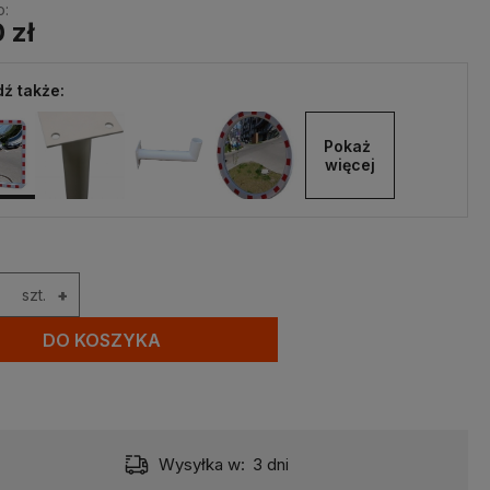
o:
 zł
ź także:
Pokaż 
więcej
szt.
+
DO KOSZYKA
Wysyłka w:
3 dni