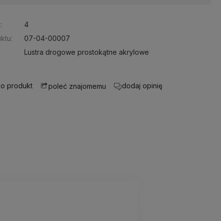
:
4
ktu:
07-04-00007
Lustra drogowe prostokątne akrylowe
 o produkt
dodaj opinię
poleć znajomemu