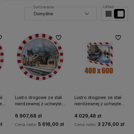
Układ
 ulubionych
Do ulubionych
Do ulubio
li
Lustro drogowe ze stali
Lustro drogowe ze stali
tem
nierdzewnej z uchwytem
nierdzewnej z uchwytem
i klasyczną biało-
i klasyczną biało-
6 907,68 zł
4 029,48 zł
ica
czerwoną ramą średnica
czerwoną ramą 400 x
1000 mm
600 mm
ł
5 616,00 zł
3 276,00 zł
Cena netto:
Cena netto: