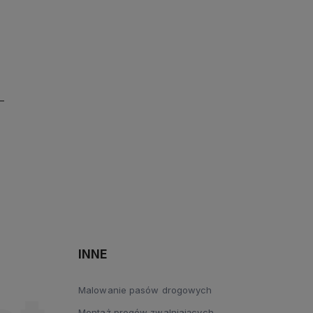
INNE
Malowanie pasów drogowych
Montaż progów zwalniających