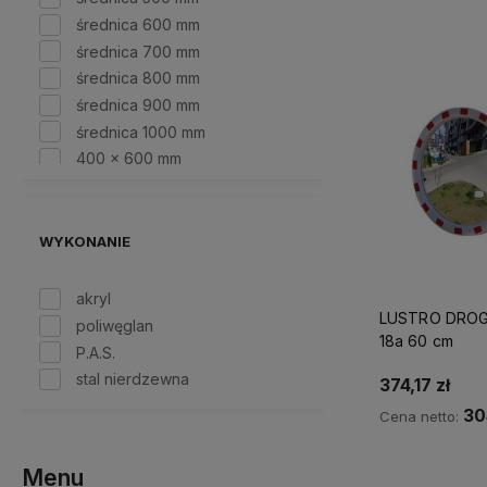
Do kosz
średnica 600 mm
średnica 700 mm
średnica 800 mm
średnica 900 mm
średnica 1000 mm
400 x 600 mm
600 x 800 mm
800 x 1000 mm
WYKONANIE
akryl
LUSTRO DRO
poliwęglan
18a 60 cm
P.A.S.
stal nierdzewna
374,17 zł
30
Cena netto:
Do kosz
Menu