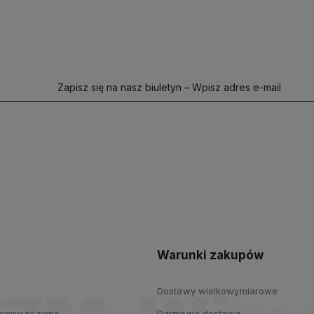
Zapisz się na nasz biuletyn – Wpisz adres e-mail
polityce
prywatności
Warunki zakupów
Dostawy wielkowymiarowe
zepisy prawne
Darmowa dostawa