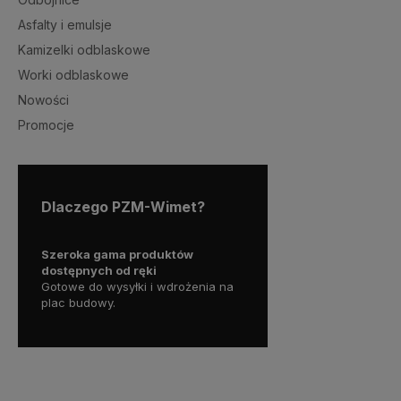
Asfalty i emulsje
Kamizelki odblaskowe
Worki odblaskowe
Nowości
Promocje
Dlaczego PZM-Wimet?
 markę
Szeroka gama produktów
Pewność przy każdej reali
e w
dostępnych od ręki
Sprawdzone materiały, zgo
Gotowe do wysyłki i wdrożenia na
dokumentacją i oczekiwani
plac budowy.
inwestora.