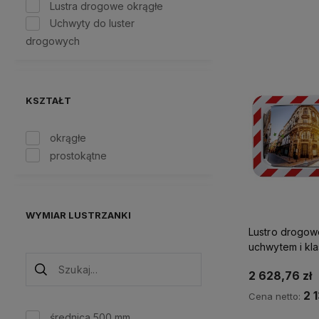
Lustra drogowe okrągłe
Uchwyty do luster
drogowych
KSZTAŁT
okrągłe
prostokątne
WYMIAR LUSTRZANKI
Lustro drogowe
uchwytem i kl
biało-czerwon
2 628,76 zł
800 x 1000 m
2 
Cena netto:
średnica 500 mm