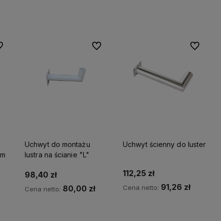
Do koszyka
Do koszyka
 ulubionych
Do ulubionych
Do ulubio
Uchwyt do montażu
Uchwyt ścienny do luster
mm
lustra na ścianie "L"
112,25 zł
98,40 zł
91,26 zł
Cena netto:
80,00 zł
Cena netto:
Do koszyka
Do koszyka