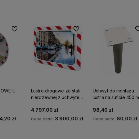
yka
Do koszyka
Do koszyka
Do ulubionych
Do ulubionych
Do
GOWE U-
Lustro drogowe ze stali
Uchwyt do montażu
nierdzewnej z uchwytem
lustra na suficie 450 
i klasyczną biało-
4 797,00 zł
98,40 zł
czerwoną ramą 600 x
800 mm
4,20 zł
3 900,00 zł
80,00 zł
Cena netto:
Cena netto:
yka
Do koszyka
Do koszyka