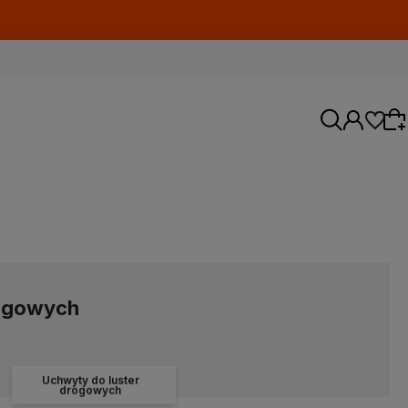
Wybierz coś dla siebie z naszej aktualnej
oferty lub zaloguj się, aby przywrócić dodane
produkty do listy z poprzedniej sesji.
rogowych
Uchwyty do luster
drogowych