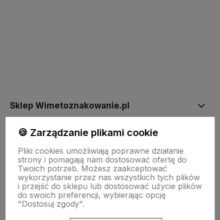
polityce prywatności
Sklep Wimetoznakowanie.pl
🍪 Zarządzanie plikami cookie
Informacje
Pliki cookies umożliwiają poprawne działanie
strony i pomagają nam dostosować ofertę do
Twoich potrzeb. Możesz zaakceptować
Warunki zakupów
wykorzystanie przez nas wszystkich tych plików
i przejść do sklepu lub dostosować użycie plików
do swoich preferencji, wybierając opcję
"Dostosuj zgody".
INNE