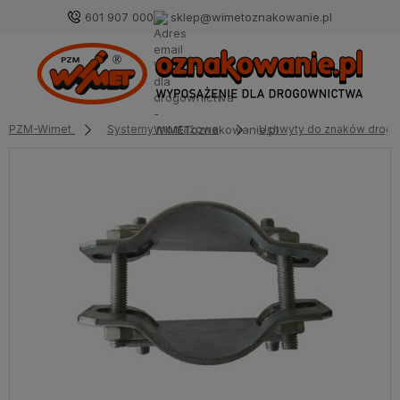
601 907 000
sklep@wimetoznakowanie.pl
PZM-Wimet
Systemy montażowe
Uchwyty do znaków drog