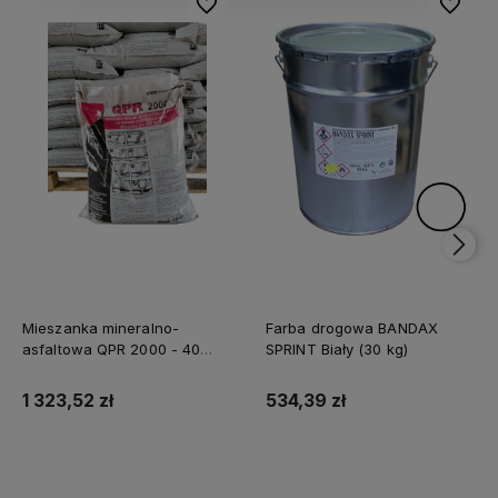
Do ulubionych
Do ulubi
Mieszanka mineralno-
Farba drogowa BANDAX
asfaltowa QPR 2000 - 40
SPRINT Biały (30 kg)
worków (1 tona)
1 323,52 zł
534,39 zł
Do koszyka
Do koszyka