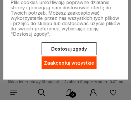
Pliki cookies umożliwiają poprawne działanie
strony i pomagają nam dostosować ofertę do
Twoich potrzeb. Możesz zaakceptować
Warunki zakupów
wykorzystanie przez nas wszystkich tych plików
i przejść do sklepu lub dostosować użycie plików
do swoich preferencji, wybierając opcję
"Dostosuj zgody".
INNE
Dostosuj zgody
Zaakceptuj wszystkie
Sklep internetowy Shoper.pl
Szablon Shoper Modern 3.0™
od
GrowCommerce
Wybierz coś dla siebie z naszej aktualnej oferty lub zaloguj
się, aby przywrócić dodane produkty do listy z poprzedniej