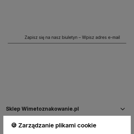
Zapisz się na nasz biuletyn – Wpisz adres e-mail
polityce prywatności
Sklep Wimetoznakowanie.pl
🍪 Zarządzanie plikami cookie
Informacje