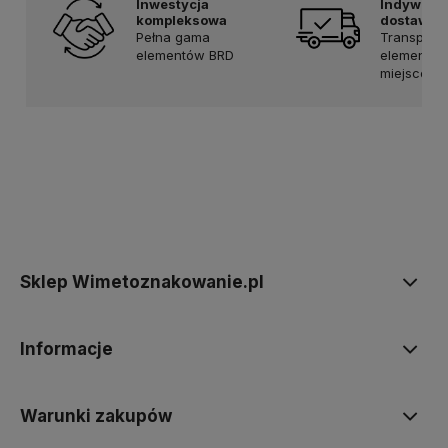
Inwestycja
Indywidu
kompleksowa
dostawa
Pełna gama
Transport
elementów BRD
elementów
miejsce
Sklep Wimetoznakowanie.pl
Informacje
Warunki zakupów