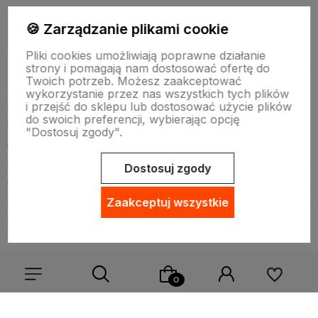
🍪 Zarządzanie plikami cookie
Procedury montażu znaków
Pliki cookies umożliwiają poprawne działanie
strony i pomagają nam dostosować ofertę do
Szczegółowe instrukcje dotyczące montażu znaków
Twoich potrzeb. Możesz zaakceptować
mogą obejmować kilka kluczowych aspektów. Przede
wykorzystanie przez nas wszystkich tych plików
i przejść do sklepu lub dostosować użycie plików
wszystkim należy zapewnić odpowiednie narzędzia,
do swoich preferencji, wybierając opcję
takie jak wiertarka, śruby, kotwy, poziomica, materiały
"Dostosuj zgody".
odblaskowe oraz fundamenty betonowe lub metalowe.
Proces montażu zaczyna się od wykopania
Dostosuj zgody
odpowiedniego dołu pod fundament, następnie znak
powinien być zamocowany na stabilnym słupku i
Zaakceptuj wszystkie
zabezpieczony śrubami.
Prace montażowe muszą być przeprowadzane z
zachowaniem wszelkich norm BHP, szczególnie jeśli
odbywają się w pobliżu ruchliwych dróg. To zapewni